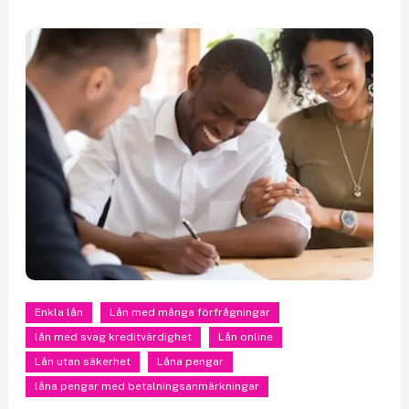
Enkla lån
Lån med många förfrågningar
lån med svag kreditvärdighet
Lån online
Lån utan säkerhet
Låna pengar
låna pengar med betalningsanmärkningar