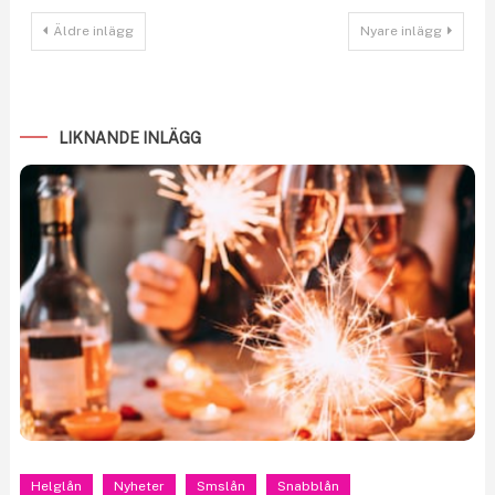
Inläggsnavigering
Äldre inlägg
Nyare inlägg
LIKNANDE INLÄGG
Helglån
Nyheter
Smslån
Snabblån