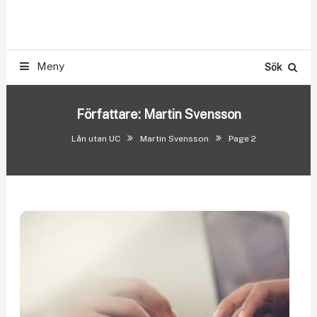
Skip
Smslån & Snabblån 500-300.000 kr utan UC
To
LÅN UTAN UC
Content
Meny
Sök
Författare:
Martin Svensson
Lån utan UC
Martin Svensson
Page 2