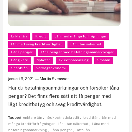
Enkla lån
Kredit
Lån med många förfrågningar
lån med svag kreditvärdighet
Lån utan säkerhet
Låna pengar
låna pengar med betalningsanmärkningar
Långivare
Nyheter
skuldfinansiering
Smslån
Snabblån
Vardagsekonomi
januari 6, 2021
Martin Svensson
Har du betalningsanmärkningar och försöker låna
pengar? Det finns flera sätt att få pengar med
lågt kreditbetyg och svag kreditvärdighet.
Tagged
enklare lån
,
högkostnadskredit
,
kreditlån
,
lån med
många kreditförfrågningar
,
lån utan säkerhet
,
Låna med
betalningsanmärkning
,
Låna pengar
,
lätta lån
,