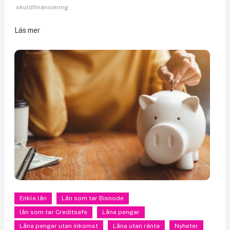
skuldfinansiering
Läs mer
Enkla lån
Lån som tar Bisnode
lån som tar Creditsafe
Låna pengar
Låna pengar utan inkomst
Låna utan ränta
Nyheter