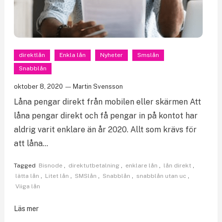
direktlån
Enkla lån
Nyheter
Smslån
Snabblån
oktober 8, 2020
Martin Svensson
Låna pengar direkt från mobilen eller skärmen Att
låna pengar direkt och få pengar in på kontot har
aldrig varit enklare än år 2020. Allt som krävs för
att låna…
Tagged
Bisnode
,
direktutbetalning
,
enklare lån
,
lån direkt
,
lätta lån
,
Litet lån
,
SMSlån
,
Snabblån
,
snabblån utan uc
,
Viiga lån
Läs mer