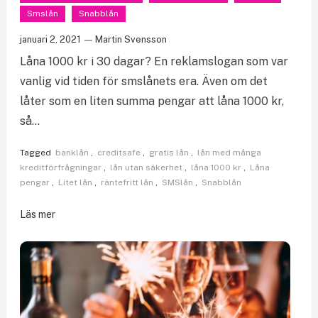
Smslån
Snabblån
januari 2, 2021
Martin Svensson
Låna 1000 kr i 30 dagar? En reklamslogan som var
vanlig vid tiden för smslånets era. Även om det
låter som en liten summa pengar att låna 1000 kr,
så…
Tagged
banklån
,
creditsafe
,
gratis lån
,
lån med många
kreditförfrågningar
,
lån utan säkerhet
,
låna 1000 kr
,
Låna
pengar
,
Litet lån
,
räntefritt lån
,
SMSlån
,
Snabblån
Läs mer