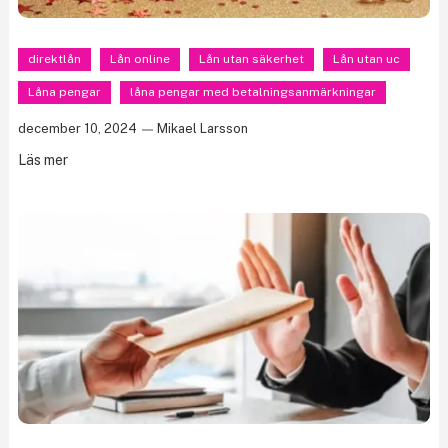
direktlån
Lån online
Lån utan säkerhet
Lån utan uc
Låna pengar
låna pengar med betalningsanmärkningar
december 10, 2024
Mikael Larsson
Läs mer