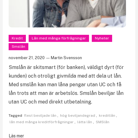
Kredit
Lån med många förfrågningar
Nyheter
Smslån
november 21, 2020
Martin Svensson
Smslån är skitsmart (för banken), väldigt dyrt (för
kunden) och otroligt givmilda med att dela ut lån.
Med smslån kan man låna pengar utan UC och få
lån trots att man är arbetslös. Smslån beviljar lån
utan UC och med direkt utbetalning.
Tagged
flest beviljade lån
,
hög beviljandegrad
,
kreditlån
,
lån med många kreditförfrågningar
,
lätta lån
,
SMSlån
Läs mer