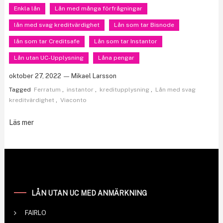
Enkla lån
Lån med många förfrågningar
lån med svag kreditvärdighet
Lån som tar Bisnode
lån som tar Creditsafe
Lån som tar Instantor
Lån utan UC-Upplysning
Låna pengar
oktober 27, 2022
Mikael Larsson
Tagged
Ferratum
,
instantor
,
kreditupplysning
,
Lån med svag
kreditvärdighet
,
Viaconto
Läs mer
LÅN UTAN UC MED ANMÄRKNING
FAIRLO