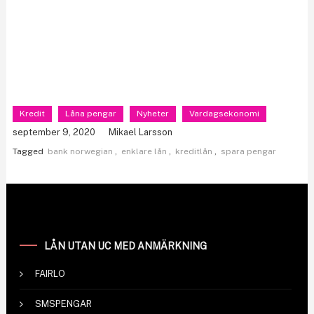
Kredit
Låna pengar
Nyheter
Vardagsekonomi
september 9, 2020
Mikael Larsson
Tagged
bank norwegian
,
enklare lån
,
kreditlån
,
spara pengar
LÅN UTAN UC MED ANMÄRKNING
FAIRLO
SMSPENGAR