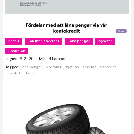
Kredit
Lån utan säkerhet
Låna pengar
Nyheter
Snabblån
augusti 6, 2020
Mikael Larsson
Tagged
Låna pengar
,
Northmill
,
nytt lån
,
sms lån
,
Snabblån
,
snabblån utan uc