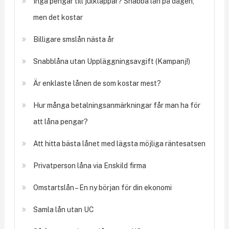
Inga pengar till julklappar? Snabba lån på dagen,
men det kostar
Billigare smslån nästa år
Snabblåna utan Uppläggningsavgift (Kampanj!)
Är enklaste lånen de som kostar mest?
Hur många betalningsanmärkningar får man ha för
att låna pengar?
Att hitta bästa lånet med lägsta möjliga räntesatsen
Privatperson låna via Enskild firma
Omstartslån – En ny början för din ekonomi
Samla lån utan UC