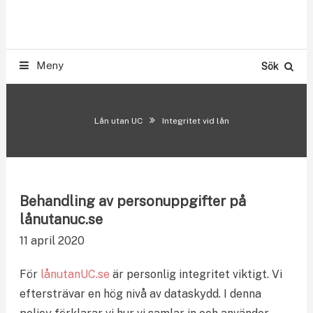
Skip
Smslån & Snabblån 500-300.000 kr utan UC
To
LÅN UTAN UC
Content
Meny
Sök
Lån utan UC
Integritet vid lån
Behandling av personuppgifter på
lånutanuc.se
11 april 2020
För
lånutanUC.se
är personlig integritet viktigt. Vi
eftersträvar en hög nivå av dataskydd. I denna