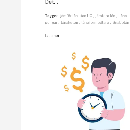
Det…
Tagged
jämför lån utan UC
,
jämföra lån
,
Låna
pengar
,
lånakuten
,
låneförmedlare
,
Snabblån
Läs mer