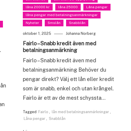
låna 20000 kr
låna 25000
Låna pengar
låna pengar med betalningsanmärkningar
Nyheter
Smslån
Snabblån
oktober 1, 2025
Johanna Norberg
Fairlo – Snabb kredit även med
betalningsanmärkning
r
Fairlo – Snabb kredit även med
betalningsanmärkning Behöver du
pengar direkt? Välj ett lån eller kredit
lån
som är snabb, enkel och utan krångel.
Fairlo är ett av de mest schyssta…
an
Tagged
Fairlo
,
lån med betalningsanmärkningar
,
n
Låna pengar
,
Snabblån