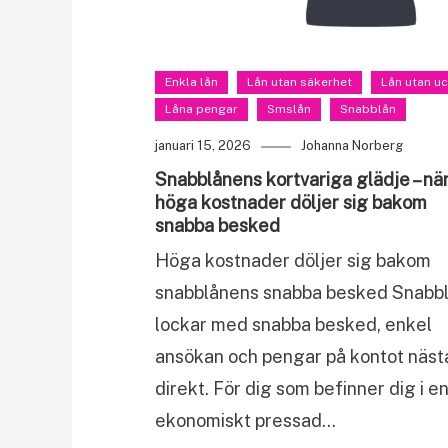
Enkla lån
Lån utan säkerhet
Lån utan uc
Låna pengar
Smslån
Snabblån
januari 15, 2026
Johanna Norberg
Snabblånens kortvariga glädje – nä
höga kostnader döljer sig bakom
snabba besked
Höga kostnader döljer sig bakom
snabblånens snabba besked Snabb
lockar med snabba besked, enkel
ansökan och pengar på kontot näst
direkt. För dig som befinner dig i e
ekonomiskt pressad…