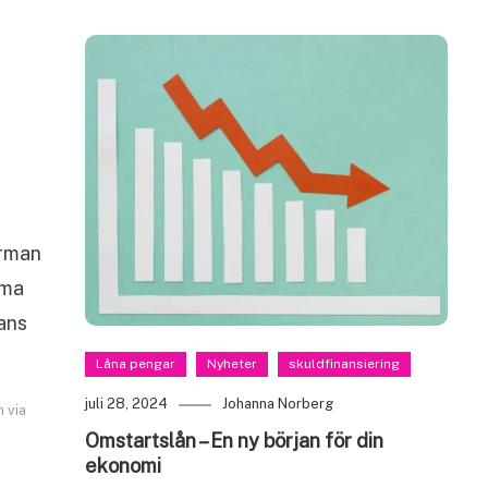
irman
mma
ans
Låna pengar
Nyheter
skuldfinansiering
juli 28, 2024
Johanna Norberg
n via
Omstartslån – En ny början för din
ekonomi