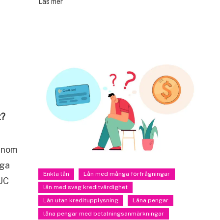
Läs mer
t?
 inom
äga
Enkla lån
Lån med många förfrågningar
 UC
lån med svag kreditvärdighet
Lån utan kreditupplysning
Låna pengar
låna pengar med betalningsanmärkningar