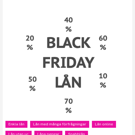
Enkla lån
Lån med många förfrågningar
Lån online
Lån utan uc
Låna pengar
Snabblån