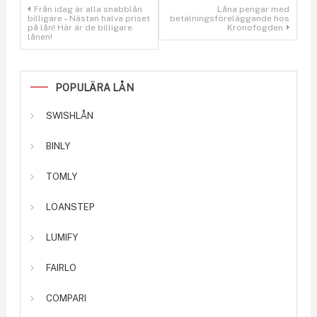
Inläggsnavigering
Från idag är alla snabblån
Låna pengar med
billigare – Nästan halva priset
betalningsföreläggande hos
på lån! Här är de billigare
Kronofogden
lånen!
POPULÄRA LÅN
SWISHLÅN
BINLY
TOMLY
LOANSTEP
LUMIFY
FAIRLO
COMPARI