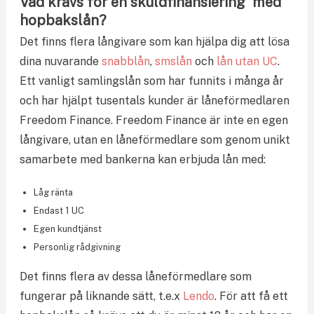
Vad krävs för en skuldfinansiering med
hopbakslån?
Det finns flera långivare som kan hjälpa dig att lösa
dina nuvarande
snabblån
,
smslån
och
lån utan UC
.
Ett vanligt samlingslån som har funnits i många år
och har hjälpt tusentals kunder är låneförmedlaren
Freedom Finance. Freedom Finance är inte en egen
långivare, utan en låneförmedlare som genom unikt
samarbete med bankerna kan erbjuda lån med:
Låg ränta
Endast 1 UC
Egen kundtjänst
Personlig rådgivning
Det finns flera av dessa låneförmedlare som
fungerar på liknande sätt, t.e.x
Lendo
. För att få ett