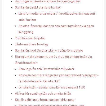
Hur fungerar låneförmedlare för samlingslån?
Samla lån direkt via flera banker
Låneförmedlare tar enbart 1 kreditupplysning oavsett
antal banker
Se dina låneerbjudanden hos samlingslånen via egen
inloggning
Populära samlingslån
Lånförmedlare företag
Samla lån med Omstartslån via Låneförmedlare
Starta om din ekonomi, ditt liv med ett omstartslån via
låneförmedlare
Samlingslån och Omstartslån = Nystart
Ansökan hos flera långivare ger sämre kreditvärdighet –
Om du inte väljer lån utan UC!
Omstartslån – Samlar dina lån med endast 1 UC
Villkor för samlingslån och omstartslån
Samlingslån med betalningsanmärkningar
Starta om med ett omstartslån med eller utan