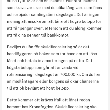
du ha fyllt 18 år och en inkomst. Hur stor inkomst
som krävs varierar med de olika långivare som finns
och erbjuder samlingslån i dagsläget.
Det är ingen
mening att ansöka om att låna ett högre belopp för
att få ”pengar över”, eftersom att du aldrig kommer
att få dina pengar till bankkontot.
Beviljas du lån för skuldfinansiering så är det
handläggaren på baken som tar hand om att lösa
lånet och betala in amorteringen på detta.
Det
högsta belopp som går att använda vid
refinansiering i dagsläget är 700.000 kr. Om du har
en medlåntagare eller borgens så ökar chanserna
till att bli beviljat ett högt belopp.
Detta kommer att krävas ifall att lånet redan
hamnat hos Kronofogden. Skuldsfinansiering ska