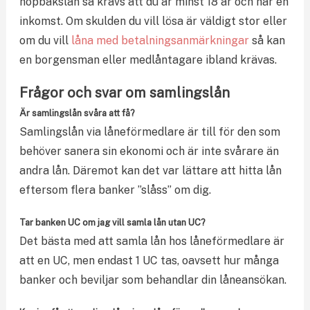
hopbakslån så krävs att du är minst 18 år och har en
inkomst. Om skulden du vill lösa är väldigt stor eller
om du vill
låna med betalningsanmärkningar
så kan
en borgensman eller medlåntagare ibland krävas.
Frågor och svar om samlingslån
Är samlingslån svåra att få?
Samlingslån via låneförmedlare är till för den som
behöver sanera sin ekonomi och är inte svårare än
andra lån. Däremot kan det var lättare att hitta lån
eftersom flera banker ”slåss” om dig.
Tar banken UC om jag vill samla lån utan UC?
Det bästa med att samla lån hos låneförmedlare är
att en UC, men endast 1 UC tas, oavsett hur många
banker och beviljar som behandlar din låneansökan.