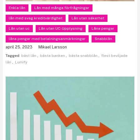
Enkla lån
Lån med många förfrågningar
lån med svag kreditvärdighet
Lån utan säkerhet
Lån utan uc
Lån utan UC-Upplysning
Låna pengar
låna pengar med betalningsanmärkningar
Snabblån
april 25, 2023
Mikael Larsson
Tagged
bäst lån
,
bästa banken
,
bästa snabblån
,
flest beviljade
lån
,
Lumify