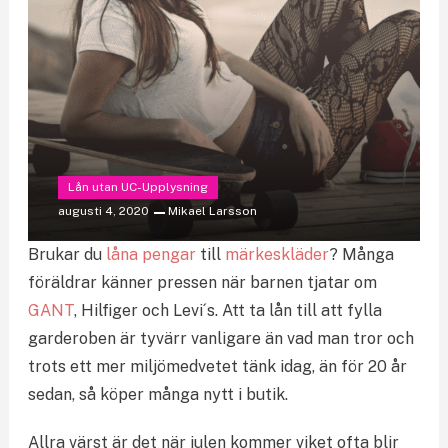
Lån utan UC-Upplysning
augusti 4, 2020
Mikael Larsson
Brukar du
låna pengar
till
märkeskläder
? Många
föräldrar känner pressen när barnen tjatar om
GANT
, Hilfiger och Levi´s. Att ta lån till att fylla
garderoben är tyvärr vanligare än vad man tror och
trots ett mer miljömedvetet tänk idag, än för 20 år
sedan, så köper många nytt i butik.
Allra värst är det när julen kommer viket ofta blir