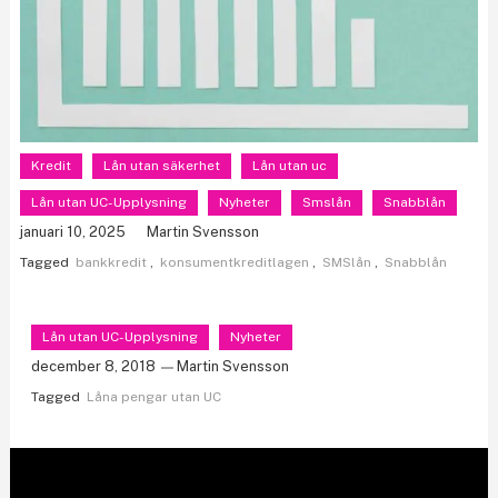
Kredit
Lån utan säkerhet
Lån utan uc
Lån utan UC-Upplysning
Nyheter
Smslån
Snabblån
januari 10, 2025
Martin Svensson
Tagged
bankkredit
,
konsumentkreditlagen
,
SMSlån
,
Snabblån
Lån utan UC-Upplysning
Nyheter
december 8, 2018
Martin Svensson
Tagged
Låna pengar utan UC