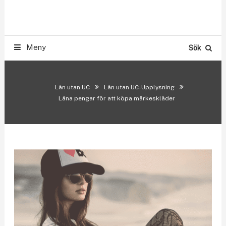
Skip
Smslån & Snabblån 500-300.000 kr utan UC
To
LÅN UTAN UC
Content
Meny
Sök
Lån utan UC
Lån utan UC-Upplysning
Låna pengar för att köpa märkeskläder