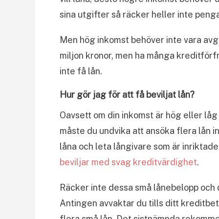
sina utgifter så räcker heller inte penga
Men hög inkomst behöver inte vara avgö
miljon kronor, men ha många kreditförf
inte få lån.
Hur gör jag för att få beviljat lån?
Oavsett om din inkomst är hög eller låg 
måste du undvika att ansöka flera lån i
låna och leta långivare som är inriktade
beviljar med svag kreditvärdighet
.
Räcker inte dessa små lånebelopp och du
Antingen avvaktar du tills ditt kreditbe
flera små lån. Det sistnämnda rekomme