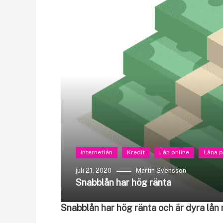
Internetlån
Kredit
Lån online
Låna 
juli 21, 2020
Martin Svensson
Snabblån har hög ränta
Snabblån har hög ränta och är dyra lån 