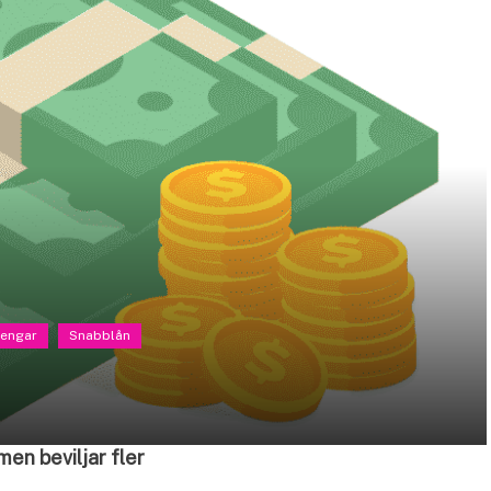
pengar
Snabblån
men beviljar fler