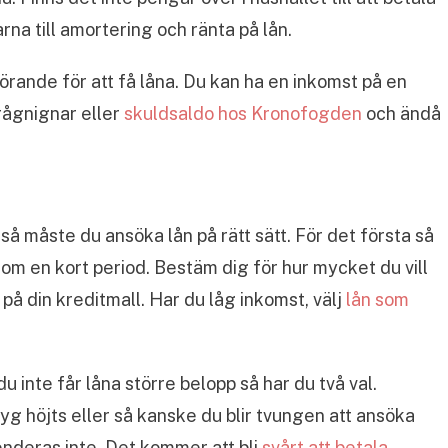
rna till amortering och ränta på lån.
rande för att få låna. Du kan ha en inkomst på en
rågnignar eller
skuldsaldo hos Kronofogden
och ändå
så måste du ansöka lån på rätt sätt. För det första så
nom en kort period. Bestäm dig för hur mycket du vill
 på din kreditmall. Har du låg inkomst, välj
lån som
 inte får låna större belopp så har du två val.
tyg höjts eller så kanske du blir tvungen att ansöka
nderas inte. Det kommer att bli
svårt att betala