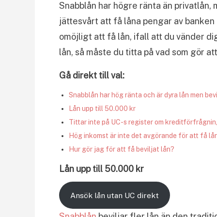
Snabblån har högre ränta än privatlån, 
jättesvårt att få låna pengar av banken
omöjligt att få lån, ifall att du vänder dig
lån, så måste du titta på vad som gör att 
Gå direkt till val:
Snabblån har hög ränta och är dyra lån men bevil
Lån upp till 50.000 kr
Tittar inte på UC-s register om kreditförfrågni
Hög inkomst är inte det avgörande för att få lå
Hur gör jag för att få beviljat lån?
Lån upp till 50.000 kr
Ansök lån utan UC direkt
Snabblån
beviljar fler lån än den tradit