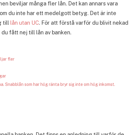
men beviljar många fler lån. Det kan annars vara
 om du inte har ett medelgott betyg. Det är inte
 till
lån utan UC
. För att förstå varför du blivit nekad
du fått nej till lån av banken.
jar fler
ngar
na. Snabblån som har hög ränta bryr sig inte om hög inkomst.
ionella banken. Det finns en anledning till varför de