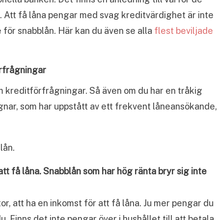
r. Att få låna pengar med svag kreditvärdighet är inte
re för snabblån. Här kan du även se alla
flest beviljade
örfrågningar
om kreditförfrågningar. Så även om du har en tråkig
gnar, som har uppstått av ett frekvent låneansökande,
lån.
tt få låna. Snabblån som har hög ränta bryr sig inte
tor, att ha en inkomst för att få låna. Ju mer pengar du
. Finns det inte pengar över i hushållet till att betala