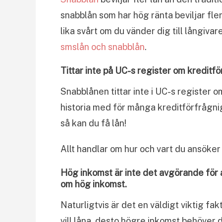
snabblån som har hög ränta beviljar fle
lika svårt om du vänder dig till långiva
smslån och snabblån
.
Tittar inte på UC-s register om kreditf
Snabblånen tittar inte i UC-s register 
historia med för många kreditförfrågni
så kan du få lån!
Allt handlar om hur och vart du ansöker 
Hög inkomst är inte det avgörande för a
om hög inkomst.
Naturligtvis är det en väldigt viktig fak
vill låna, desto högre inkomst behöver du