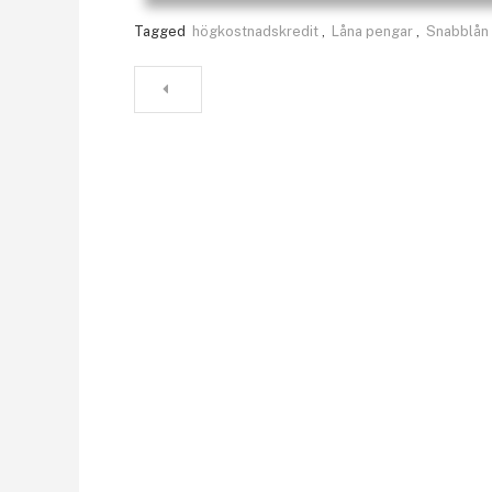
Tagged
högkostnadskredit
,
Låna pengar
,
Snabblån
Inläggsnavigering