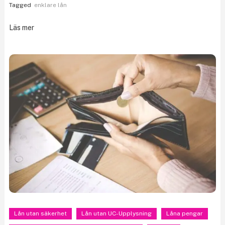
Tagged
enklare lån
Läs mer
Lån utan säkerhet
Lån utan UC-Upplysning
Låna pengar