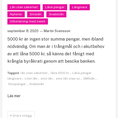
Lån utan säkerhet
Låna pengar
Långivare
Nyheter
Smslån
Snabblån
Utbetalning med swish
september 8, 2020
Martin Svensson
5000 kr är ingen stor summa pengar, men ibland
nödvändig. Om man är i trångmål och i akutbehov
av att låna 5000 kr, så känns det fånigt med
krångla byråkrati genom att besöka banken.
Tagged
lån utan säkerhet
,
låna 1000 kr
,
Låna pengar
långivare
,
Litet lån
,
sms lån
,
sms lån utan uc
,
SMSlån
,
Smspengar
,
Snabblån
Läs mer
Inläggsnavigering
Äldre inlägg