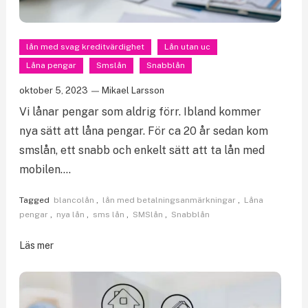
lån med svag kreditvärdighet
Lån utan uc
Låna pengar
Smslån
Snabblån
oktober 5, 2023
Mikael Larsson
Vi lånar pengar som aldrig förr. Ibland kommer
nya sätt att låna pengar. För ca 20 år sedan kom
smslån, ett snabb och enkelt sätt att ta lån med
mobilen….
Tagged
blancolån
,
lån med betalningsanmärkningar
,
Låna
pengar
,
nya lån
,
sms lån
,
SMSlån
,
Snabblån
Läs mer