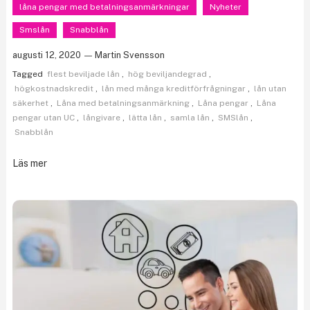
låna pengar med betalningsanmärkningar
Nyheter
Smslån
Snabblån
augusti 12, 2020
Martin Svensson
Tagged
flest beviljade lån
,
hög beviljandegrad
,
högkostnadskredit
,
lån med många kreditförfrågningar
,
lån utan
säkerhet
,
Låna med betalningsanmärkning
,
Låna pengar
,
Låna
pengar utan UC
,
långivare
,
lätta lån
,
samla lån
,
SMSlån
,
Snabblån
Läs mer