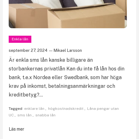
Enkla lån
september 27, 2024
Mikael Larsson
Är enkla sms lån kanske billigare än
storbankernas privatlån Kan du inte få lån hos din
bank, t.e.x Nordea eller Swedbank, som har höga
krav på inkomst, betalningsanmärkningar och
kreditbetyg?…
Tagged
enklare lån
,
högkostnadskredit
,
Låna pengar utan
UC
,
sms lån
,
snabba lån
Läs mer