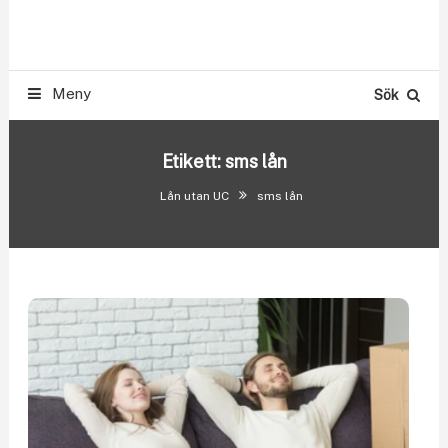
Skip
Smslån & Snabblån 500-300.000 kr utan UC
To
LÅN UTAN UC
Content
Meny
Sök
Etikett:
sms lån
Lån utan UC
sms lån