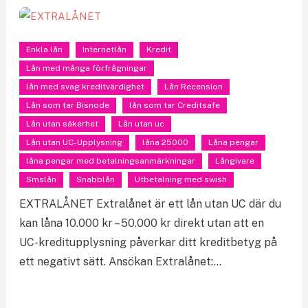
Enkla lån
Internetlån
Kredit
Lån med många förfrågningar
lån med svag kreditvärdighet
Lån Recension
Lån som tar Bisnode
lån som tar Creditsafe
Lån utan säkerhet
Lån utan uc
Lån utan UC-Upplysning
låna 25000
Låna pengar
låna pengar med betalningsanmärkningar
Långivare
Smslån
Snabblån
Utbetalning med swish
EXTRALÅNET Extralånet är ett lån utan UC där du
kan låna 10.000 kr – 50.000 kr direkt utan att en
UC-kreditupplysning påverkar ditt kreditbetyg på
ett negativt sätt. Ansökan Extralånet:…