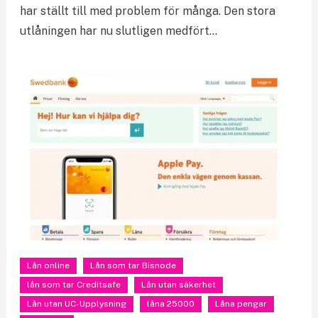
har ställt till med problem för många. Den stora
utlåningen har nu slutligen medfört…
Lån online
Lån som tar Bisnode
lån som tar Creditsafe
Lån utan säkerhet
Lån utan UC-Upplysning
låna 25000
Låna pengar