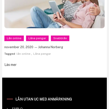
Lån online
Låna pengar
Snabblån
november 20, 2020
Johanna Norberg
Tagged
lån online
,
Låna pengar
Läs mer
LÅN UTAN UC MED ANMÄRKNING
FAIRLO