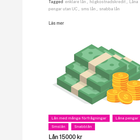
Tagged
enklare lån
,
högkostnadskredit
,
Låna
pengar utan UC
,
sms lån
,
snabba lån
Läs mer
Lån med många förfrågningar
Låna pengar
Smslån
Snabblån
Lån 15000 kr