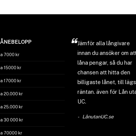
LÅNEBELOPP
Jämför
alla långivare
innan du ansöker om at
a 7000 kr
låna pengar, så du har
a 15000 kr
chansen att hitta den
a 17000 kr
billigaste lånet, till läg
räntan. även för Lån ut
a 20.000 kr
UC.
a 25.000 kr
LånutanUC.se
a 30 000 kr
a 70000 kr