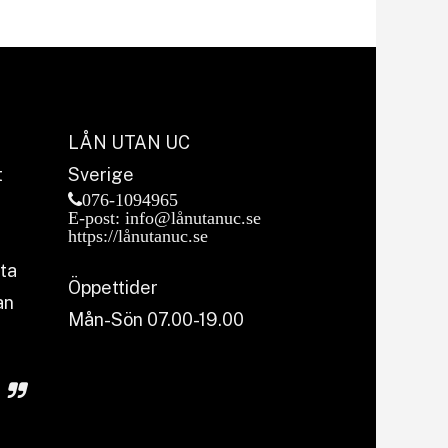
LÅN UTAN UC
t
Sverige
076-1094965
E-post: info@lånutanuc.se
https://lånutanuc.se
sta
Öppettider
an
Mån-Sön 07.00-19.00