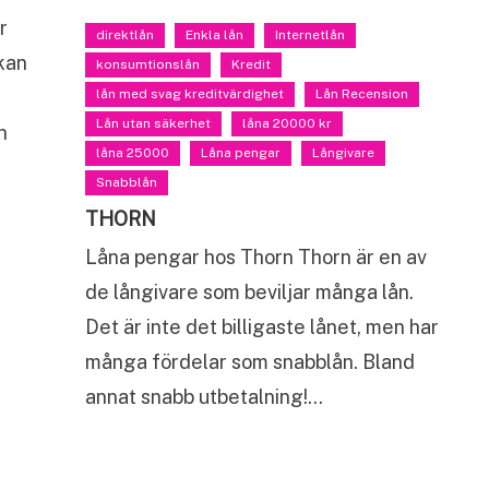
r
direktlån
Enkla lån
Internetlån
kan
konsumtionslån
Kredit
lån med svag kreditvärdighet
Lån Recension
Lån utan säkerhet
låna 20000 kr
n
låna 25000
Låna pengar
Långivare
Snabblån
THORN
Låna pengar hos Thorn Thorn är en av
de långivare som beviljar många lån.
Det är inte det billigaste lånet, men har
många fördelar som snabblån. Bland
annat snabb utbetalning!…