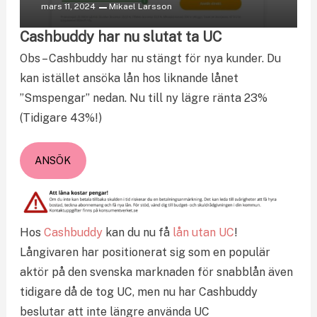
mars 11, 2024
Mikael Larsson
Cashbuddy har nu slutat ta UC
Obs – Cashbuddy har nu stängt för nya kunder. Du
kan istället ansöka lån hos liknande lånet
”Smspengar” nedan. Nu till ny lägre ränta 23%
(Tidigare 43%!)
ANSÖK
Hos
Cashbuddy
kan du nu få
lån utan UC
!
Långivaren har positionerat sig som en populär
aktör på den svenska marknaden för snabblån även
tidigare då de tog UC, men nu har Cashbuddy
beslutar att inte längre använda UC