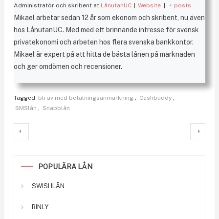
Administratör och skribent
at
LånutanUC
|
Website
|
+ posts
Mikael arbetar sedan 12 år som ekonom och skribent, nu även
hos LånutanUC. Med med ett brinnande intresse för svensk
privatekonomi och arbeten hos flera svenska bankkontor.
Mikael är expert på att hitta de bästa lånen på marknaden
och ger omdömen och recensioner.
Tagged
bli av med betalningsanmärkning
,
Cashbuddy
,
SMSlån
,
Snabblån
Inläggsnavigering
POPULÄRA LÅN
SWISHLÅN
BINLY