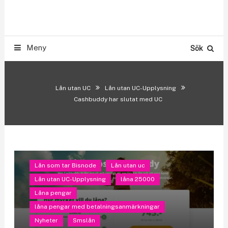
Skip
Smslån & Snabblån 500-300.000 kr utan UC
To
LÅN UTAN UC
Content
Meny
Sök
Lån utan UC
Lån utan UC-Upplysning
Cashbuddy har slutat med UC
Lån som tar Bisnode
Lån utan uc
Lån utan UC-Upplysning
låna 25000
Låna pengar
låna pengar med betalningsanmärkningar
Nyheter
Smslån