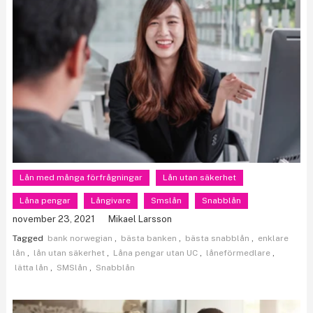
Lån med många förfrågningar
Lån utan säkerhet
Låna pengar
Långivare
Smslån
Snabblån
november 23, 2021
Mikael Larsson
Tagged
bank norwegian
,
bästa banken
,
bästa snabblån
,
enklare
lån
,
lån utan säkerhet
,
Låna pengar utan UC
,
låneförmedlare
,
lätta lån
,
SMSlån
,
Snabblån