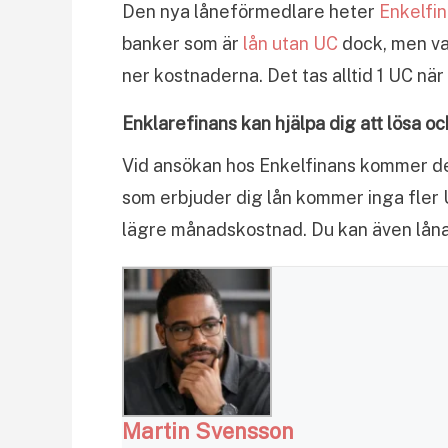
Den nya låneförmedlare heter
Enkelfi
banker som är
lån utan UC
dock, men van
ner kostnaderna. Det tas alltid 1 UC när
Enklarefinans kan hjälpa dig att lösa o
Vid ansökan hos Enkelfinans kommer de
som erbjuder dig lån kommer inga fler UC
lägre månadskostnad. Du kan även lån
Martin Svensson