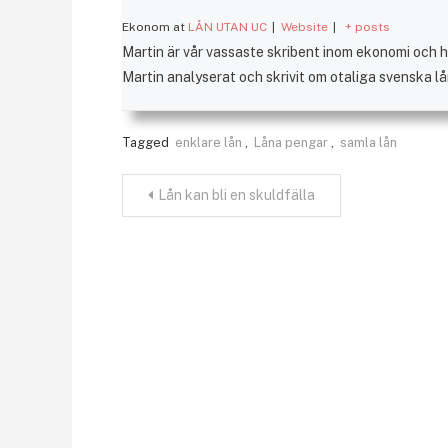
Ekonom
at
LÅN UTAN UC
|
Website
|
+ posts
Martin är vår vassaste skribent inom ekonomi och ha
Martin analyserat och skrivit om otaliga svenska l
Tagged
enklare lån
,
Låna pengar
,
samla lån
Inläggsnavigering
Lån kan bli en skuldfälla