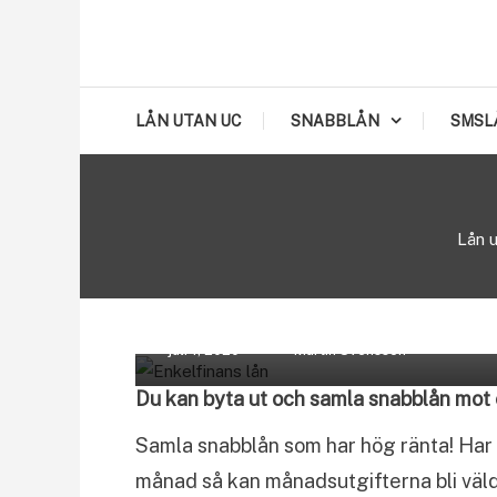
Skip
To
Smslån & Snabblån 500-300.000 kr utan UC
LÅN UTAN UC
Content
LÅN UTAN UC
SNABBLÅN
SMSL
Lån 
Lån online
Lån utan säkerhet
Låna peng
Lånförmedlare
juli 1, 2020
Martin Svensson
Du kan byta ut och samla snabblån mot e
Samla snabblån som har hög ränta! Har d
månad så kan månadsutgifterna bli väld