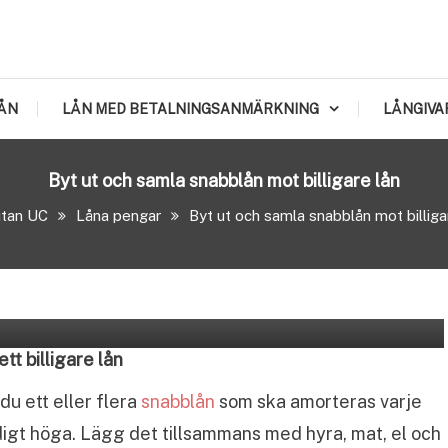
ÅN
LÅN MED BETALNINGSANMÄRKNING
LÅNGIVA
Byt ut och samla snabblån mot billigare lån
utan UC
Låna pengar
Byt ut och samla snabblån mot billiga
ar
låna pengar med betalningsanmärkningar
tt billigare lån
u ett eller flera
snabblån
som ska amorteras varje
igt höga. Lägg det tillsammans med hyra, mat, el och