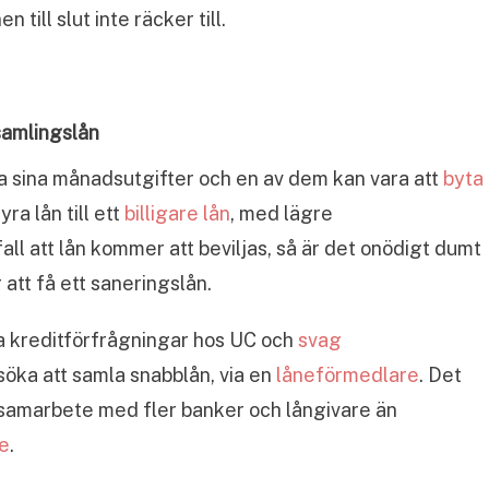
 till slut inte räcker till.
samlingslån
nka sina månadsutgifter och en av dem kan vara att
byta
ra lån till ett
billigare lån
, med lägre
l att lån kommer att beviljas, så är det onödigt dumt
 att få ett saneringslån.
a kreditförfrågningar hos UC och
svag
nsöka att samla snabblån, via en
låneförmedlare
. Det
 samarbete med fler banker och långivare än
e
.