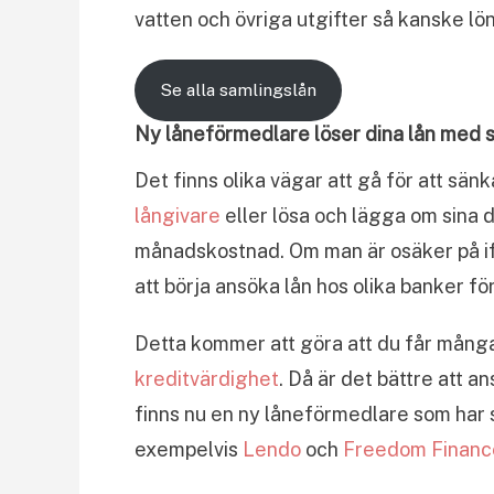
vatten och övriga utgifter så kanske lönen
Se alla samlingslån
Ny låneförmedlare löser dina lån med 
Det finns olika vägar att gå för att sä
långivare
eller lösa och lägga om sina dy
månadskostnad. Om man är osäker på ifal
att börja ansöka lån hos olika banker för
Detta kommer att göra att du får mång
kreditvärdighet
. Då är det bättre att a
finns nu en ny låneförmedlare som har
exempelvis
Lendo
och
Freedom Financ