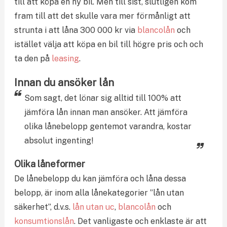
till att köpa en ny bil. Men till sist, slutligen kom
fram till att det skulle vara mer förmånligt att
strunta i att låna 300 000 kr via
blancolån
och
istället välja att köpa en bil till högre pris och och
ta den på
leasing
.
Innan du ansöker lån
Som sagt, det lönar sig alltid till 100% att
jämföra lån innan man ansöker. Att jämföra
olika lånebelopp gentemot varandra, kostar
absolut ingenting!
Olika låneformer
De lånebelopp du kan jämföra och låna dessa
belopp, är inom alla lånekategorier ”lån utan
säkerhet”, d.v.s.
lån utan uc
,
blancolån
och
konsumtionslån
. Det vanligaste och enklaste är att