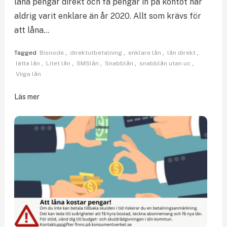
låna pengar direkt och få pengar in på kontot har
aldrig varit enklare än år 2020. Allt som krävs för
att låna…
Tagged
Bisnode
,
direktutbetalning
,
enklare lån
,
lån direkt
,
lätta lån
,
Litet lån
,
SMSlån
,
Snabblån
,
snabblån utan uc
,
Viiga lån
Läs mer