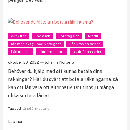
pengar. Det kan…
direktlån
Enkla lån
Företagslån
Kredit
lån med svag kreditvärdighet
Lån utan säkerhet
Lån utan uc
Lånförmedlare
skuldfinansiering
oktober 20, 2022
Johanna Norberg
Behöver du hjälp med att kunna betala dina
räkningar? Har du svårt att betala räkningarna, så
kan ett lån vara ett alternativ. Det finns ju många
olika sorters lån att…
Tagged
låneförmedlare
Läs mer