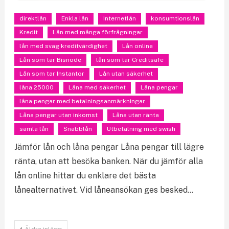
direktlån
Enkla lån
Internetlån
konsumtionslån
Kredit
Lån med många förfrågningar
lån med svag kreditvärdighet
Lån online
Lån som tar Bisnode
lån som tar Creditsafe
Lån som tar Instantor
Lån utan säkerhet
låna 25000
Låna med säkerhet
Låna pengar
låna pengar med betalningsanmärkningar
Låna pengar utan inkomst
Låna utan ränta
samla lån
Snabblån
Utbetalning med swish
Jämför lån och låna pengar Låna pengar till lägre
ränta, utan att besöka banken. När du jämför alla
lån online hittar du enklare det bästa
lånealternativet. Vid låneansökan ges besked…
Inläggsnavigering