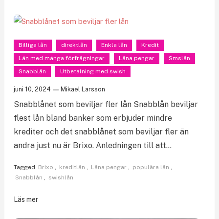
Billiga lån
direktlån
Enkla lån
Kredit
Lån med många förfrågningar
Låna pengar
Smslån
Snabblån
Utbetalning med swish
juni 10, 2024
Mikael Larsson
Snabblånet som beviljar fler lån Snabblån beviljar
flest lån bland banker som erbjuder mindre
krediter och det snabblånet som beviljar fler än
andra just nu är Brixo. Anledningen till att…
Tagged
Brixo
,
kreditlån
,
Låna pengar
,
populära lån
,
Snabblån
,
swishlån
Läs mer