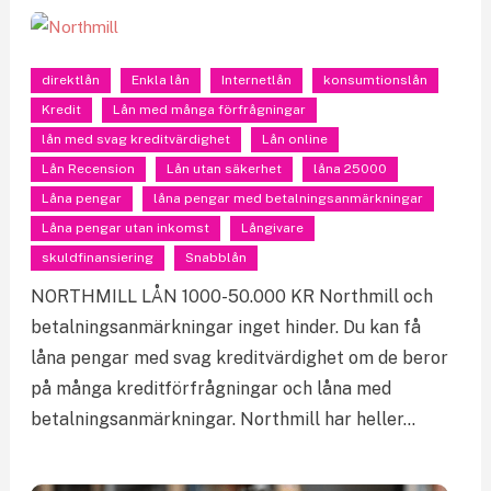
direktlån
Enkla lån
Internetlån
konsumtionslån
Kredit
Lån med många förfrågningar
lån med svag kreditvärdighet
Lån online
Lån Recension
Lån utan säkerhet
låna 25000
Låna pengar
låna pengar med betalningsanmärkningar
Låna pengar utan inkomst
Långivare
skuldfinansiering
Snabblån
NORTHMILL LÅN 1000-50.000 KR Northmill och
betalningsanmärkningar inget hinder. Du kan få
låna pengar med svag kreditvärdighet om de beror
på många kreditförfrågningar och låna med
betalningsanmärkningar. Northmill har heller…