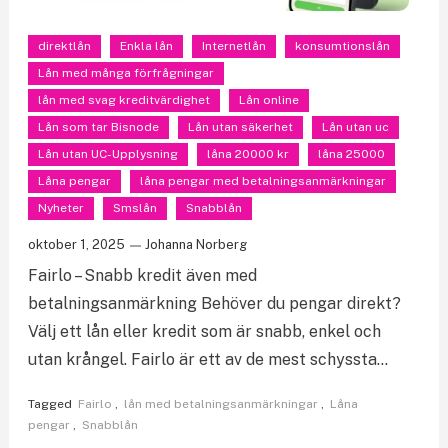
direktlån
Enkla lån
Internetlån
konsumtionslån
Lån med många förfrågningar
lån med svag kreditvärdighet
Lån online
Lån som tar Bisnode
Lån utan säkerhet
Lån utan uc
Lån utan UC-Upplysning
låna 20000 kr
låna 25000
Låna pengar
låna pengar med betalningsanmärkningar
Nyheter
Smslån
Snabblån
oktober 1, 2025
Johanna Norberg
Fairlo – Snabb kredit även med
betalningsanmärkning Behöver du pengar direkt?
Välj ett lån eller kredit som är snabb, enkel och
utan krångel. Fairlo är ett av de mest schyssta…
Tagged
Fairlo
,
lån med betalningsanmärkningar
,
Låna
pengar
,
Snabblån