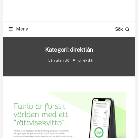
Skip
Smslån & Snabblån 500-300.000 kr utan UC
To
LÅN UTAN UC
Content
Meny
Sök
Kategori:
direktlån
Lån utan UC
direktlån