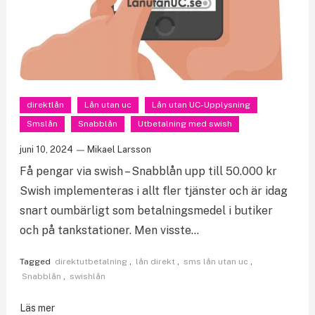
direktlån
Lån utan uc
Lån utan UC-Upplysning
Smslån
Snabblån
Utbetalning med swish
juni 10, 2024
Mikael Larsson
Få pengar via swish – Snabblån upp till 50.000 kr
Swish implementeras i allt fler tjänster och är idag
snart oumbärligt som betalningsmedel i butiker
och på tankstationer. Men visste…
Tagged
direktutbetalning
,
lån direkt
,
sms lån utan uc
,
Snabblån
,
swishlån
Läs mer