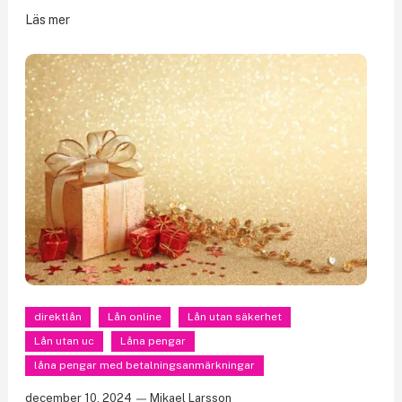
Läs mer
direktlån
Lån online
Lån utan säkerhet
Lån utan uc
Låna pengar
låna pengar med betalningsanmärkningar
december 10, 2024
Mikael Larsson