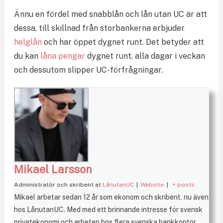
Ännu en fördel med snabblån och lån utan UC är att
dessa, till skillnad från storbankerna erbjuder
helglån
och har öppet dygnet runt. Det betyder att
du kan
låna pengar
dygnet runt, alla dagar i veckan
och dessutom slipper UC-förfrågningar.
Mikael Larsson
Administratör och skribent
at
LånutanUC
|
Website
|
+ posts
Mikael arbetar sedan 12 år som ekonom och skribent, nu även
hos LånutanUC. Med med ett brinnande intresse för svensk
privatekonomi och arbeten hos flera svenska bankkontor.