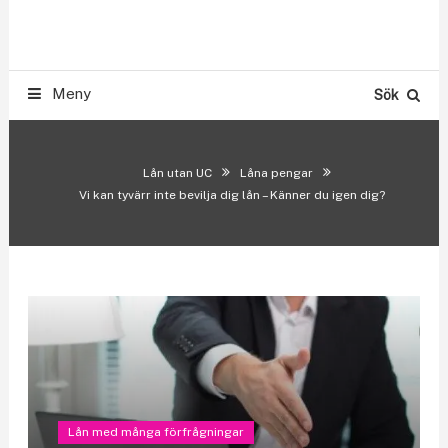
Skip
Smslån & Snabblån 500-300.000 kr utan UC
To
LÅN UTAN UC
Content
Meny
Sök
Lån utan UC
Låna pengar
Vi kan tyvärr inte bevilja dig lån – Känner du igen dig?
Lån med många förfrågningar