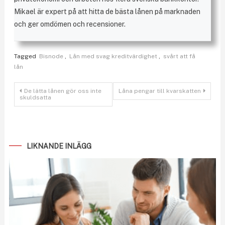
Mikael är expert på att hitta de bästa lånen på marknaden
och ger omdömen och recensioner.
Tagged
Bisnode
,
Lån med svag kreditvärdighet
,
svårt att få
lån
Inläggsnavigering
De lätta lånen gör oss inte
Låna pengar till kvarskatten
skuldsatta
LIKNANDE INLÄGG