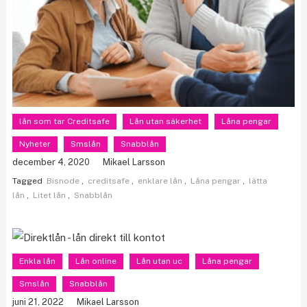
lån som tar Creditsafe
Lån utan säkerhet
Låna pengar
Nyheter
Smslån
Snabblån
december 4, 2020
Mikael Larsson
Tagged
Bisnode
,
creditsafe
,
enklare lån
,
Låna pengar
,
lätta
lån
,
Litet lån
,
Snabblån
Enkla lån
Lån online
Lån utan uc
Låna pengar
Smslån
Snabblån
juni 21, 2022
Mikael Larsson