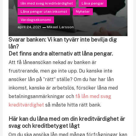
lån med svag kreditvärdighet
Låna pengar
Låna pengar utan inkomst
Nyheter
Vardagsekonomi
april 24, 2021
Mikael Larsson
Svarar banken: Vi kan tyvärr inte bevilja dig
lån?
Det finns andra alternativ att låna pengar.
Att få låneansökan nekad av banken är
frustrerande, men ge inte upp. Du kanske inte
ansöker lån på ”rätt” ställe? Om du har har lån
inkomst, kanske är arbetslös, försöker låna med
betalningsanmärkningar och
få lån med svag
kreditvärdighet
så måste hitta rätt bank.
Här kan du låna med om din kreditvärdighet är
svag och kreditbetyget lågt
Om du ska ansöka lån med många förfrågningar kan