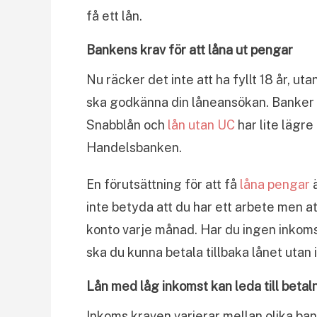
få ett lån.
Bankens krav för att låna ut pengar
Nu räcker det inte att ha fyllt 18 år, ut
ska godkänna din låneansökan. Banker ha
Snabblån och
lån utan UC
har lite lägr
Handelsbanken.
En förutsättning för att få
låna pengar
ä
inte betyda att du har ett arbete men a
konto varje månad. Har du ingen inkomst 
ska du kunna betala tillbaka lånet utan
Lån med låg inkomst kan leda till beta
Inkoms kraven varierar mellan olika ban