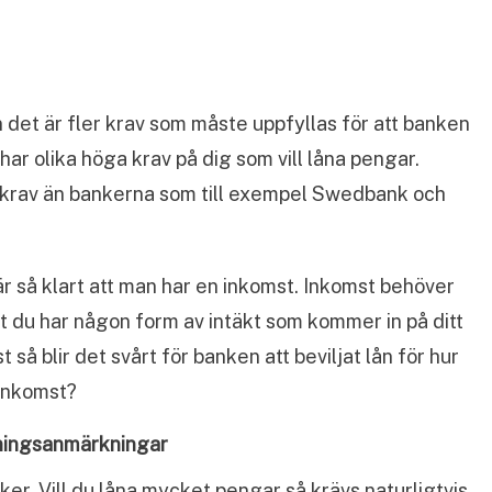
an det är fler krav som måste uppfyllas för att banken
r olika höga krav på dig som vill låna pengar.
e krav än bankerna som till exempel Swedbank och
r så klart att man har en inkomst. Inkomst behöver
tt du har någon form av intäkt som kommer in på ditt
så blir det svårt för banken att beviljat lån för hur
 inkomst?
lningsanmärkningar
ker. Vill du låna mycket pengar så krävs naturligtvis