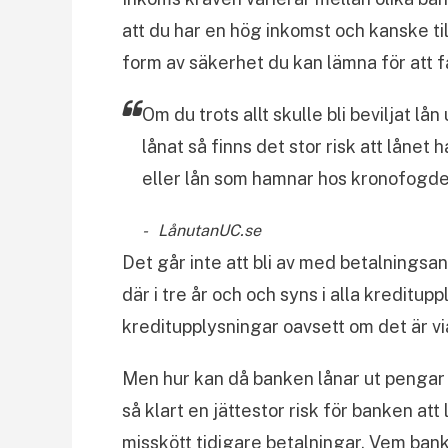
att du har en hög inkomst och kanske t
form av säkerhet du kan lämna för att f
Om du trots allt skulle bli beviljat lå
lånat så finns det stor risk att låne
eller lån som hamnar hos kronofogde
LånutanUC.se
Det går inte att bli av med betalningsa
där i tre år och och syns i alla kreditu
kreditupplysningar oavsett om det är vi
Men hur kan då banken lånar ut pengar 
så klart en jättestor risk för banken att
misskött tidigare betalningar. Vem bank s