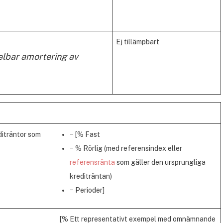
Ej tillämpbart
lbar amortering av
editräntor som
− [% Fast
− % Rörlig (med referensindex eller
referensränta
som gäller den ursprungliga
krediträntan)
− Perioder]
[% Ett representativt exempel med omnämnande