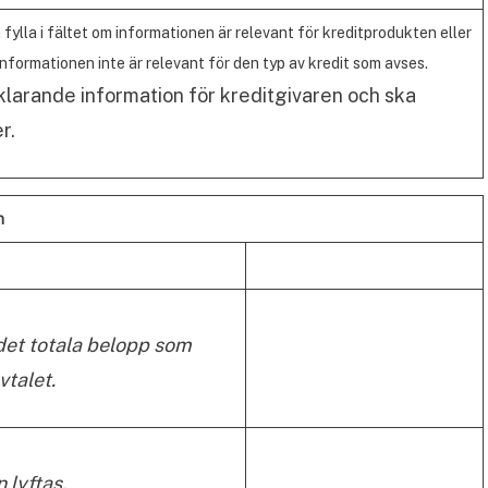
n fylla i fältet om informationen är relevant för kreditprodukten eller
nformationen inte är relevant för den typ av kredit som avses.
larande information för kreditgivaren och ska
r.
n
 det totala belopp som
vtalet.
 lyftas.