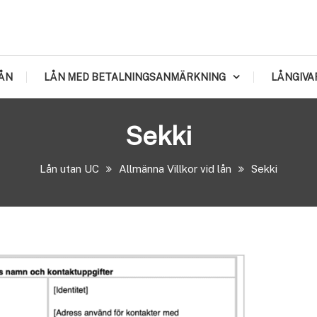
ÅN
LÅN MED BETALNINGSANMÄRKNING
LÅNGIVA
Sekki
Lån utan UC
Allmänna Villkor vid lån
Sekki