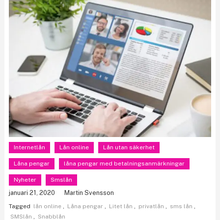
Internetlån
Lån online
Lån utan säkerhet
Låna pengar
låna pengar med betalningsanmärkningar
Nyheter
Smslån
januari 21, 2020
Martin Svensson
Tagged
lån online
,
Låna pengar
,
Litet lån
,
privatlån
,
sms lån
,
SMSlån
,
Snabblån