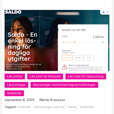
Lån online
Lån som tar Bisnode
Lån utan UC-Upplysning
Låna pengar
låna pengar med betalningsanmärkningar
Snabblån
september 8, 2020
Martin Svensson
Tagged
kreditlån
,
Låna pengar utan UC
,
Saldo
,
Snabblån