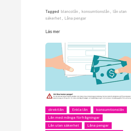
Tagged
blancolån
,
konsumtionslån
,
lån utan
säkerhet
,
Låna pengar
Läs mer
direktlån
Enkla lån
konsumtionslån
Lån med många förfrågningar
Lån utan säkerhet
Låna pengar