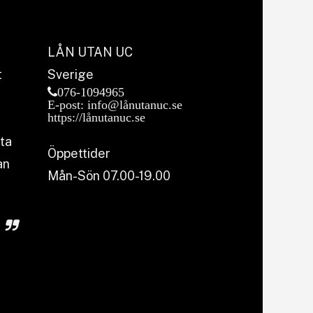
LÅN UTAN UC
t
Sverige
076-1094965
E-post: info@lånutanuc.se
https://lånutanuc.se
sta
Öppettider
an
Mån-Sön 07.00-19.00