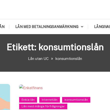
ÅN
LÅN MED BETALNINGSANMÄRKNING
LÅNGIVA
Etikett:
konsumtionslån
Lån utan UC
konsumtionslån
Enkla lån
Internetlån
konsumtionslån
Lån med många förfrågningar