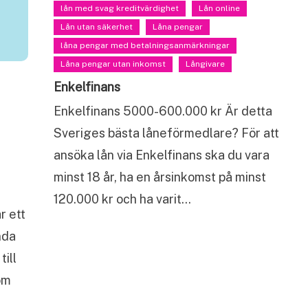
lån med svag kreditvärdighet
Lån online
Lån utan säkerhet
Låna pengar
låna pengar med betalningsanmärkningar
Låna pengar utan inkomst
Långivare
Enkelfinans
Enkelfinans 5000-600.000 kr Är detta
Sveriges bästa låneförmedlare? För att
ansöka lån via Enkelfinans ska du vara
minst 18 år, ha en årsinkomst på minst
120.000 kr och ha varit…
r ett
nda
ill
om