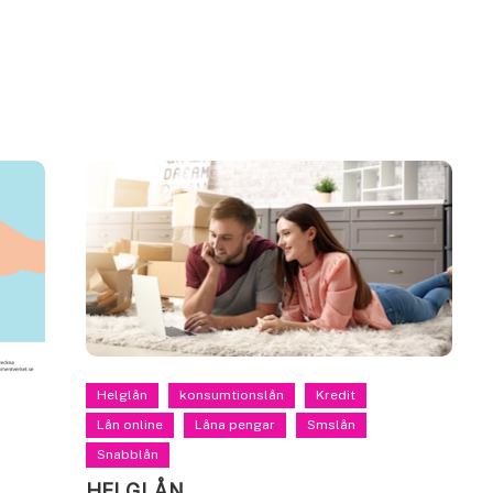
Helglån
konsumtionslån
Kredit
Lån online
Låna pengar
Smslån
Snabblån
HELGLÅN