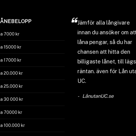
LÅNEBELOPP
Jämför
alla långivare
innan du ansöker om at
a 7000 kr
låna pengar, så du har
a 15000 kr
chansen att hitta den
a 17000 kr
billigaste lånet, till läg
räntan. även för Lån ut
a 20.000 kr
UC.
a 25.000 kr
LånutanUC.se
a 30 000 kr
a 70000 kr
a 100.000 kr