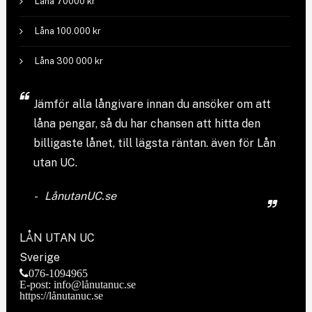
Låna 70000 kr
Låna 100.000 kr
Låna 300 000 kr
Jämför
alla långivare
innan du ansöker om att
låna pengar, så du har chansen att hitta den
billigaste lånet, till lägsta räntan. även för Lån
utan UC.
LånutanUC.se
LÅN UTAN UC
Sverige
076-1094965
E-post: info@lånutanuc.se
https://lånutanuc.se