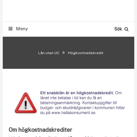
Skip
Smslån & Snabblån 500-300.000 kr utan UC
To
LÅN UTAN UC
Content
Meny
Sök
Lån utan UC
Högkostnadskredit
Om högkostnadskrediter