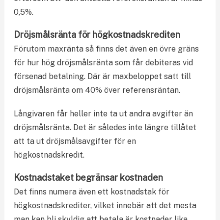
0,5%.
Dröjsmålsränta för högkostnadskrediten
Förutom maxränta så finns det även en övre gräns
för hur hög dröjsmålsränta som får debiteras vid
försenad betalning. Där är maxbeloppet satt till
dröjsmålsränta om 40% över referensräntan.
Långivaren får heller inte ta ut andra avgifter än
dröjsmålsränta. Det är således inte längre tillåtet
att ta ut dröjsmålsavgifter för en
högkostnadskredit.
Kostnadstaket begränsar kostnaden
Det finns numera även ett kostnadstak för
högkostnadskrediter, vilket innebär att det mesta
man kan bli skyldig att betala är kostnader lika