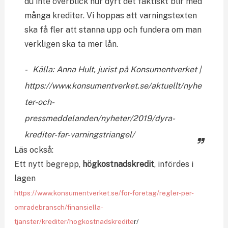
du inte överblick hur dyrt det faktiskt blir med
många krediter. Vi hoppas att varningstexten
ska få fler att stanna upp och fundera om man
verkligen ska ta mer lån.
Källa: Anna Hult, jurist på Konsumentverket |
https://www.konsumentverket.se/aktuellt/nyhe
ter-och-
pressmeddelanden/nyheter/2019/dyra-
krediter-far-varningstriangel/
Läs också:
Ett nytt begrepp,
högkostnadskredit
, infördes i
lagen
https://www.konsumentverket.se/for-foretag/regler-per-
omradebransch/finansiella-
tjanster/krediter/hogkostnadskredite
r/