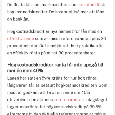
De flesta lån som marknadsförs som
lån utan UC
är
högkostnadskrediter. De kostar alltså mer att låna
än banklån.
Högkostnadskredit är nya namnet för lån med en
effektiv ränta
som är minst referensräntan plus 30
procentenheter. Det innebär att det i praktiken är
en effektiv ränta på minst 30 procentenheter.
Högkostnadskrediter ränta får inte uppgå till
mer än max 40%
Lagen har satt en övre gräns för hur hög ränta
långivaren får ta betalat högkostnadskrediten. Som
mest är godkänt att ta ut en ränta om 40%
utöveröver den aktuella
referensräntan
. I dagsläget
ligger maxränta för högkostnadskredit på 39,5%,
eftersom att den aktuella referensräntan är minus