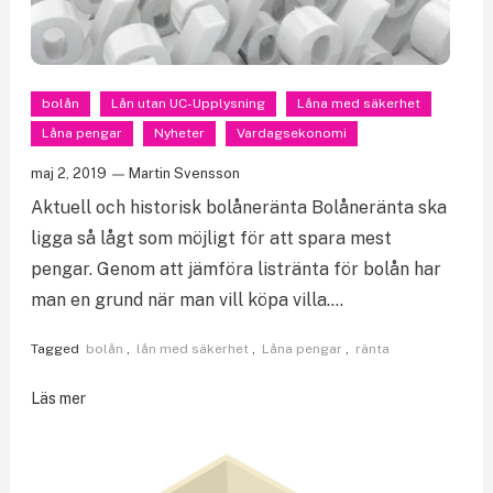
bolån
Lån utan UC-Upplysning
Låna med säkerhet
Låna pengar
Nyheter
Vardagsekonomi
maj 2, 2019
Martin Svensson
Aktuell och historisk bolåneränta Bolåneränta ska
ligga så lågt som möjligt för att spara mest
pengar. Genom att jämföra listränta för bolån har
man en grund när man vill köpa villa….
Tagged
bolån
,
lån med säkerhet
,
Låna pengar
,
ränta
Läs mer