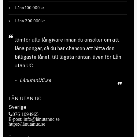
Låna 100.000 kr
Låna 300 000 kr
Jämför
alla långivare
innan du ansöker om att
låna pengar, så du har chansen att hitta den
billigaste lånet, till lägsta räntan. även för Lån
utan UC.
LånutanUC.se
LÅN UTAN UC
Sverige
076-1094965
E-post: info@lånutanuc.se
https://lånutanuc.se