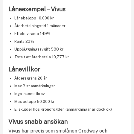
Låneexempel – Vivus
Lånebelopp 10.000 kr
Återbetalningstid 1 månader
Effektiv ränta 149%
Ränta 23%
Uppläggningsavgift 588 kr
Totalt att återbetala 10,777 kr
Lånevillkor
Åldersgräns 20 år
Max 3 st anmärkningar
Inga inkomstkrav
Max belopp 50.000 kr
Ej skulder hos Kronofogden (anmärkningar är dock ok)
Vivus snabb ansökan
Vivus har precis som smslånen Credway och