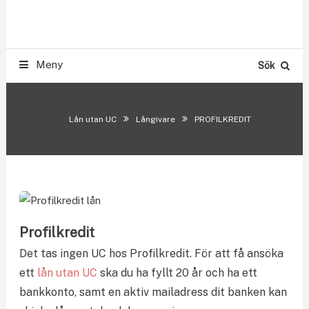
Skip
Smslån & Snabblån 500-300.000 kr utan UC
To
LÅN UTAN UC
Content
Meny
Sök
Lån utan UC
Långivare
PROFILKREDIT
Profilkredit
Det tas ingen UC hos Profilkredit. För att få ansöka
ett
lån utan UC
ska du ha fyllt 20 år och ha ett
bankkonto, samt en aktiv mailadress dit banken kan